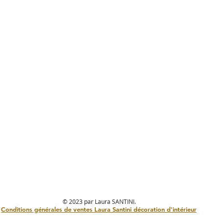
© 2023 par Laura SANTINI.
Créé avec
Wix.com
Conditions générales de ventes Laura Santini décoration d'intérieur